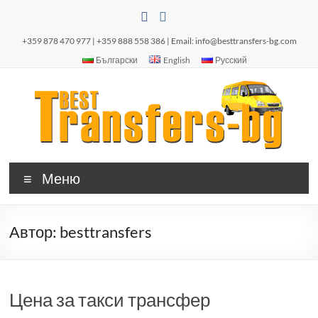
Skip
to
content
+359 878 470 977 | +359 888 558 386 | Email:
info@besttransfers-bg.com
Български
English
Русский
Besttransfers-
Такси
Меню
Бургас /
bg.com
летище
Бургас/.
Автор:
besttransfers
Трансфер
от летище
Бургас
Цена за такси трансфер