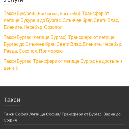
Такси Букурещ (Bucharest, București). Трансфер от
летище Букурещ до Бургас, Слънчев бряг, Свети Влас,
Елените, Несебър, Созопол
Такси Бургас (летище Бургас). Трансфери от летище
Бургас до Слънчев бряг, Свети Влас, Елените, Несебър,
Равда, Созопол, Приморско
Такси Бургас. Трансфери от летище Бургас на достъпни
цени!!!
Такси
Такси София /летище София/ Трансфери от Бургас, Варна до
София