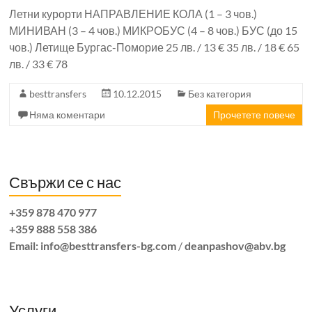
Летни курорти НАПРАВЛЕНИЕ КОЛА (1 – 3 чов.)
МИНИВАН (3 – 4 чов.) МИКРОБУС (4 – 8 чов.) БУС (до 15
чов.) Летище Бургас-Поморие 25 лв. / 13 € 35 лв. / 18 € 65
лв. / 33 € 78
besttransfers
10.12.2015
Без категория
Няма коментари
Прочетете повече
Свържи се с нас
+359 878 470 977
+359 888 558 386
Email:
info@besttransfers-bg.com
/
deanpashov@abv.bg
Услуги