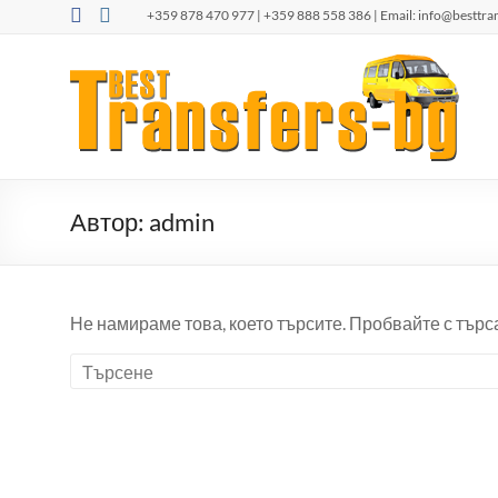
Skip
+359 878 470 977 | +359 888 558 386 | Email:
info@besttra
to
content
Besttransfers-
Такси
Бургас /
bg.com
летище
Бургас/.
Трансфер
от летище
Автор:
admin
Бургас
Не намираме това, което търсите. Пробвайте с търс