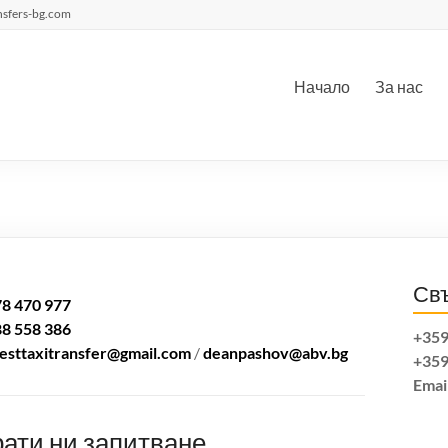
nsfers-bg.com
Начало
За нас
Свъ
78 470 977
88 558 386
+359
esttaxitransfer@gmail.com
/
deanpashov@abv.bg
+359
Emai
ати ни запитване