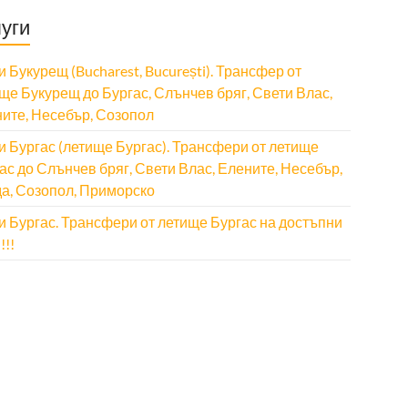
уги
и Букурещ (Bucharest, București). Трансфер от
ще Букурещ до Бургас, Слънчев бряг, Свети Влас,
ите, Несебър, Созопол
и Бургас (летище Бургас). Трансфери от летище
ас до Слънчев бряг, Свети Влас, Елените, Несебър,
а, Созопол, Приморско
и Бургас. Трансфери от летище Бургас на достъпни
!!!