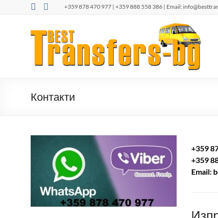
Skip
+359 878 470 977 | +359 888 558 386 | Email:
info@besttra
to
content
Besttransfers-
Такси
Бургас /
bg.com
летище
Бургас/.
Трансфер
от летище
Контакти
Бургас
+359 8
+359 8
Email:
b
Изпр