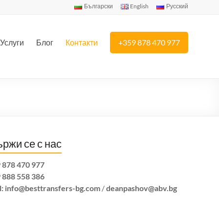
Български
English
Русский
Услуги
Блог
Контакти
+359 878 470 977
ржи се с нас
 878 470 977
 888 558 386
l:
info@besttransfers-bg.com
/
deanpashov@abv.bg