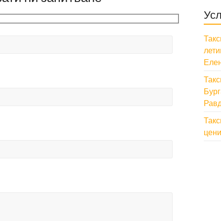
Усл
Такс
лети
Елен
Такс
Бург
Равд
Такс
цени